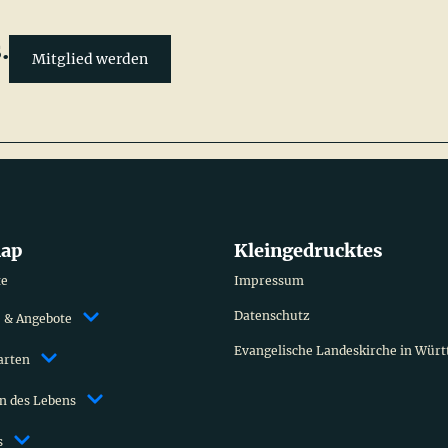
.
Mitglied werden
map
Kleingedrucktes
te
Impressum
Datenschutz
 & Angebote
Evangelische Landeskirche in Wür
arten
n des Lebens
s