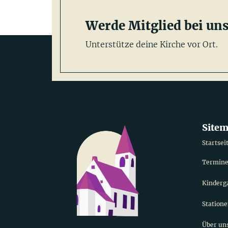
Werde Mitglied bei uns
Unterstütze deine Kirche vor Ort.
Site
Startsei
Termine
Kinderg
Statione
Über un