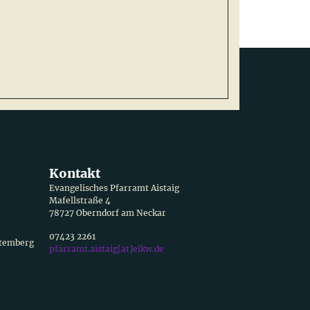
Kontakt
Evangelisches Pfarramt Aistaig
Mafellstraße 4
78727 Oberndorf am Neckar
07423 2261
ttemberg
pfarramt.aistaig[at]elkw.de