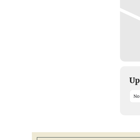
Up
No