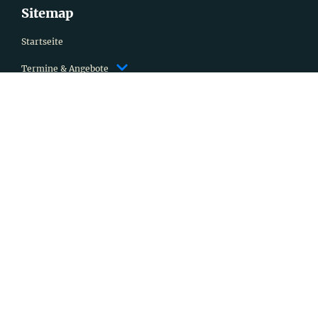
Sitemap
Startseite
Termine & Angebote
Kindergarten
Stationen des Lebens
Über uns
Kleingedrucktes
Impressum
Datenschutz
Evangelische Landeskirche in Württemberg
Kontakt
Evangelisches Pfarramt Aistaig
Mafellstraße 4