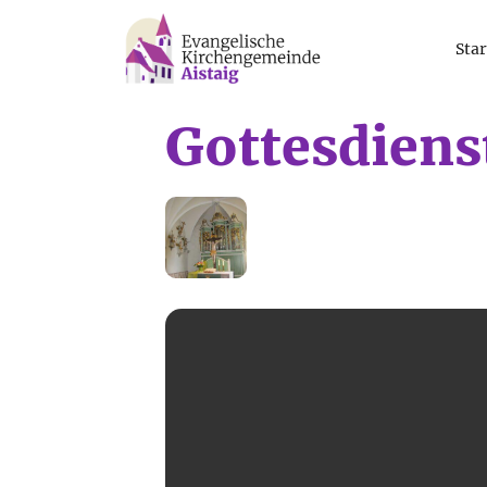
Star
Gottesdiens
15
FEB