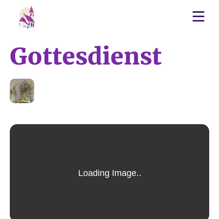
Gottesdienst
04
AUG