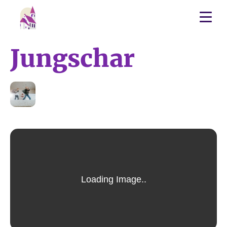
Jungschar
17
APR