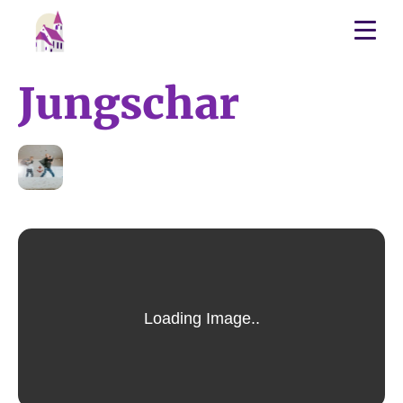
Jungschar
10
JUL