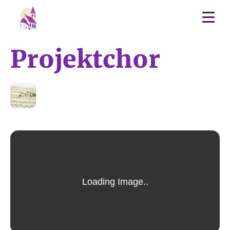
Projektchor
07
APR