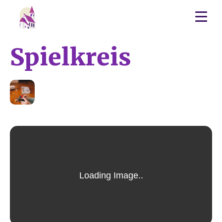
Spielkreis
22
JUL